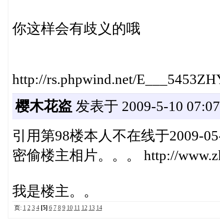
你这样会有歧义的哦
http://rs.phpwind.net/E___5453
樱木花盗
发表于 2009-5-10 07:07
引用第98楼本人不在线于2009-05-1
密偷楼主相片。。。 http://www.zkvtc
我是楼主。。
页:
1
2
3
4
[5]
6
7
8
9
10
11
12
13
14