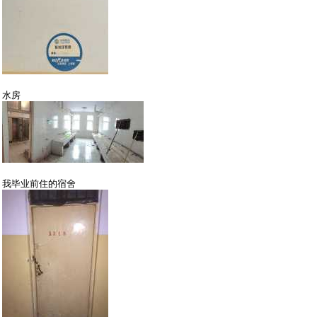
水房
我毕业前住的宿舍