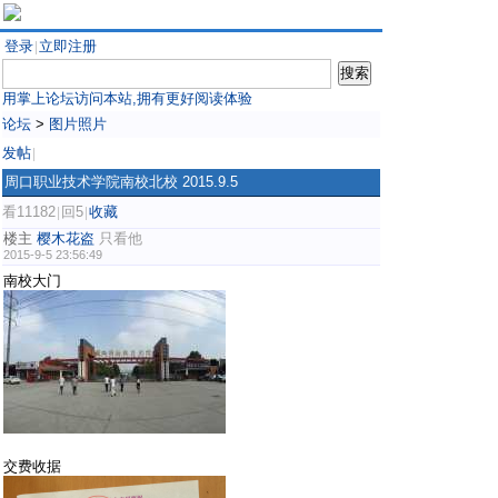
登录
立即注册
|
用掌上论坛访问本站,拥有更好阅读体验
论坛
>
图片照片
发帖
|
周口职业技术学院南校北校 2015.9.5
看11182
回5
收藏
|
|
楼主
樱木花盗
只看他
2015-9-5 23:56:49
南校大门
交费收据