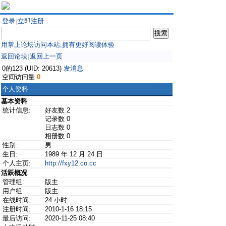
登录
立即注册
|
用掌上论坛访问本站,拥有更好阅读体验
返回论坛
返回上一页
|
0的123 (UID: 20613)
发消息
空间访问量
0
个人资料
基本资料
统计信息:
好友数 2
记录数 0
日志数 0
相册数 0
性别:
男
生日:
1989 年 12 月 24 日
个人主页:
http://fxy12.co.cc
活跃概况
管理组:
版主
用户组:
版主
在线时间:
24 小时
注册时间:
2010-1-16 18:15
最后访问:
2020-11-25 08:40