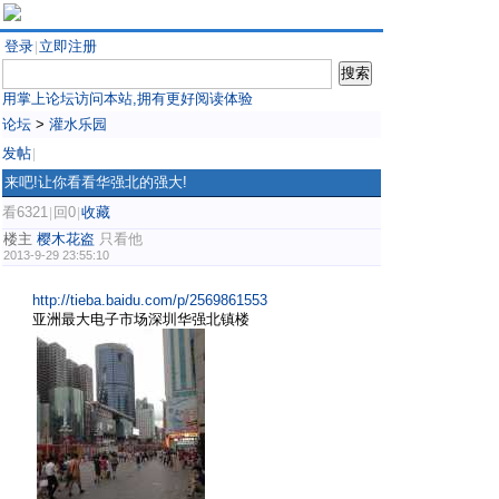
登录
立即注册
|
用掌上论坛访问本站,拥有更好阅读体验
论坛
>
灌水乐园
发帖
|
来吧!让你看看华强北的强大!
看6321
回0
收藏
|
|
楼主
樱木花盗
只看他
2013-9-29 23:55:10
http://tieba.baidu.com/p/2569861553
亚洲最大电子市场深圳华强北镇楼