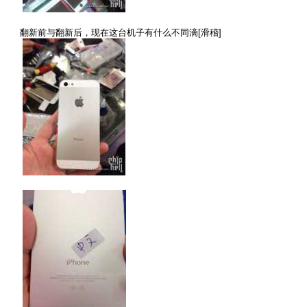
翻新前与翻新后，现在这台机子有什么不同滴[滑稽]