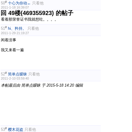
#
50
十心为你动←
只看他
2011-1-18 16:39:07
回 49楼(469355923) 的帖子
看着那荣誉证书我就想吐。。。。
#
51
hi、矜持。
只看他
2011-1-29 21:19:27
闲着没事
我又来看一遍
#
52
简单点暧昧
只看他
2011-2-10 03:59:40
本帖最后由 简单点暧昧 于 2015-5-18 14:20 编辑
#
53
樱木花盗
只看他