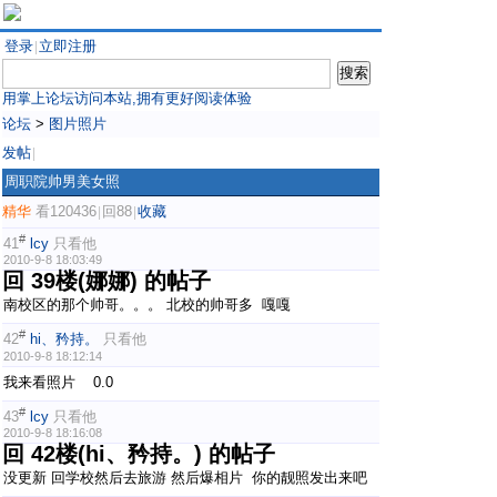
登录
立即注册
|
用掌上论坛访问本站,拥有更好阅读体验
论坛
>
图片照片
发帖
|
周职院帅男美女照
精华
看120436
回88
收藏
|
|
#
41
lcy
只看他
2010-9-8 18:03:49
回 39楼(娜娜) 的帖子
南校区的那个帅哥。。。 北校的帅哥多 嘎嘎
#
42
hi、矜持。
只看他
2010-9-8 18:12:14
我来看照片 0.0
#
43
lcy
只看他
2010-9-8 18:16:08
回 42楼(hi、矜持。) 的帖子
没更新 回学校然后去旅游 然后爆相片 你的靓照发出来吧