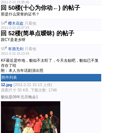
2011-2-12 15:35:46
回 50楼(十心为你动←) 的帖子
那是什么荣誉的证书？
#
54
樱木花盗
只看他
2011-2-12 15:37:23
回 52楼(简单点暧昧) 的帖子
跟CY是老乡呀
#
55
有酒无剑
只看他
2011-2-21 15:13:34
KF最近是咋地，貌似不太旺了，今天去贴吧，貌似已不复
存在了哇
附：本人当年话剧演出照
附件列表
12.jpg
(2011-2-21 15:13 上传)
原图尺寸 55 KB, 下载次数: 1748
貌似是08年元旦晚会1