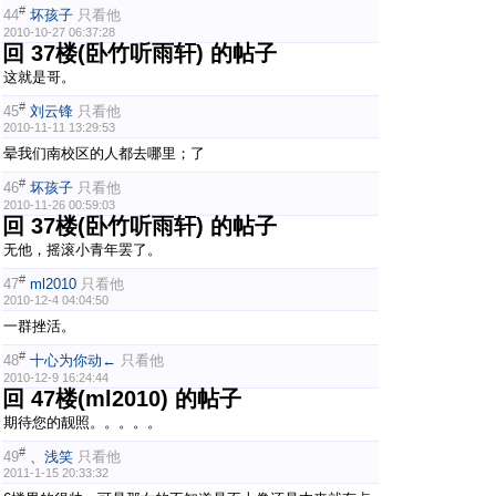
#
44
坏孩子
只看他
2010-10-27 06:37:28
回 37楼(卧竹听雨轩) 的帖子
这就是哥。
#
45
刘云锋
只看他
2010-11-11 13:29:53
晕我们南校区的人都去哪里；了
#
46
坏孩子
只看他
2010-11-26 00:59:03
回 37楼(卧竹听雨轩) 的帖子
无他，摇滚小青年罢了。
#
47
ml2010
只看他
2010-12-4 04:04:50
一群挫活。
#
48
十心为你动←
只看他
2010-12-9 16:24:44
回 47楼(ml2010) 的帖子
期待您的靓照。。。。。
#
49
、浅笑
只看他
2011-1-15 20:33:32